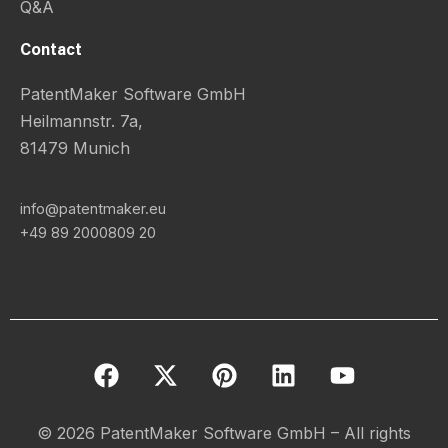
Q&A
Contact
PatentMaker Software GmbH
Heilmannstr. 7a,
81479 Munich
info@patentmaker.eu
+49 89 2000809 20
F
X
P
L
Y
a
-
i
i
o
c
t
n
n
u
e
w
t
k
t
© 2026 PatentMaker Software GmbH – All rights